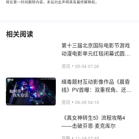
将在第一时间删除内容，本站对此声明具有最终解释权。
相关阅读
第十三届北京国际电影节游戏
动漫电影单元红毯闭幕式圆满
完成，嘉年华即将开启
资讯
05-04 07:26
缉毒题材互动影像作品《晨昏
线》PV首曝：双重视角、还原
真实卷宗
资讯
06-26 04:10
《真女神转生5》流程攻略4
——击破芬恩·麦克库尔
攻略
11-19 07:45